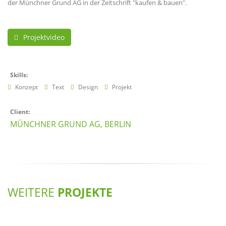
der Münchner Grund AG in der Zeitschrift "kaufen & bauen".
Projektvideo
Skills:
Konzept
Text
Design
Projekt
Client:
MÜNCHNER GRUND AG, BERLIN
WEITERE
PROJEKTE
MÜNCHNER GRUND AG
MÜNCHNER GRUND AG
Social Media | Facebook
Grafik Projektstandorte
MÜNCHNER GRUND AG
MÜNCHNER GRUND AG