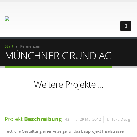
Start
Referenzen
MÜNCHNER GRUND AG
Weitere Projekte ...
Projekt
Beschreibung
42
29 Mai 2012
Text
,
Design
Textliche Gestaltung einer Anzeige für das Bauprojekt Inselstrasse