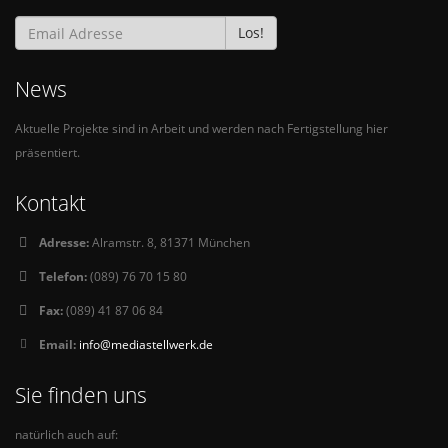
Los!
News
Aktuelle Projekte sind in Arbeit und werden nach Fertigstellung hier
präsentiert.
Kontakt
Adresse:
Alramstr. 8, 81371 München
Telefon:
(089) 76 70 15 80
Fax:
(089) 41 87 06 84
Email:
info@mediastellwerk.de
Sie finden uns
natürlich auch auf: